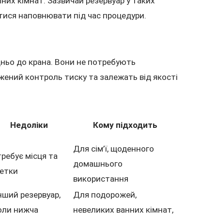
них кімнат. Зазвичай резервуар у таких
ися наповнювати під час процедури.
ньо до крана. Вони не потребують
ений контроль тиску та залежать від якості
Недоліки
Кому підходить
Для сім’ї, щоденного
ребує місця та
домашнього
етки
використання
ший резервуар,
Для подорожей,
оли нижча
невеликих ванних кімнат,