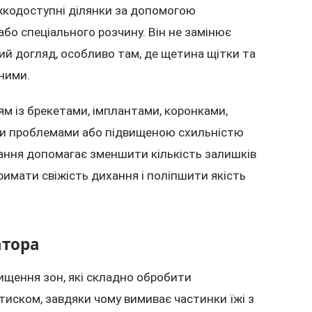
ажкодоступні ділянки за допомогою
бо спеціального розчину. Він не замінює
ий догляд, особливо там, де щетина щітки та
ними.
ям із брекетами, імплантами, коронками,
ми проблемами або підвищеною схильністю
ання допомагає зменшити кількість залишків
тримати свіжість дихання і поліпшити якість
атора
чищення зон, які складно обробити
тиском, завдяки чому вимиває частинки їжі з