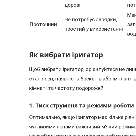
дорозі
пот
Мен
Не потребує зарядки,
Проточний
зал
простий у використанні
во
Як вибрати іригатор
Щоб вибрати іригатор, орієнтуйтеся не лише
стан ясен, наявність брекетів або імплантів,
кімнаті та частоту подорожей.
1. Тиск струменя та режими роботи
Оптимально, якщо іригатор має кілька рівнів
чутливими яснами важливий м’який режим.
міжзубних проміжків може знадобитися по