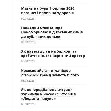
Магнітна буря 9 серпня 2026:
прогноз і вплив на здоров'я
09.08.2026
Нащадки Олександра
Пономарьова: від таємних синів
до публічних доньок
09.08.2026
Як навести лад на балконі та
зробити з нього корисний простір
09.08.2026
Кокосовий латте-манікюр
літа-2026: тренд замість білого
08.08.2026
Як непередбачена ситуація
зупинила кіносеанс: історія з
«Людини-павука»
08.08.2026