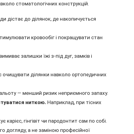
авколо стоматологічних конструкцій.
ди дістає до ділянок, де накопичується
стимулювати кровообіг і покращувати стан
имиває залишки їжі з-під дуг, замків і
 очищувати ділянки навколо ортопедичних
нальоту — менший ризик неприємного запаху.
стуватися ниткою.
Наприклад, при тісних
є карієс, гінгівіт чи пародонтит сам по собі.
о догляду, а не заміною професійної