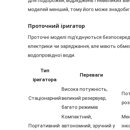
для подорожей, відряджень і невеликих ван
моделей менший, тому його може знадобит
Проточний іригатор
Проточні моделі під’єднуються безпосеред
електрики чи заряджання, але мають обмеж
водопровідної води.
Тип
Переваги
іригатора
Висока потужність,
Пот
Стаціонарний
великий резервуар,
роз
багато режимів
Компактний,
Мен
Портативний
автономний, зручний у
інк