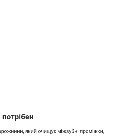
н потрібен
порожнини, який очищує міжзубні проміжки,