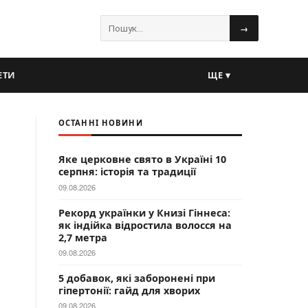
→
ЕТИ
ЩЕ ▾
ОСТАННІ НОВИНИ
Яке церковне свято в Україні 10
серпня: історія та традиції
09.08.2026
Рекорд українки у Книзі Гіннеса:
як індійка відростила волосся на
2,7 метра
09.08.2026
5 добавок, які заборонені при
гіпертонії: гайд для хворих
09.08.2026