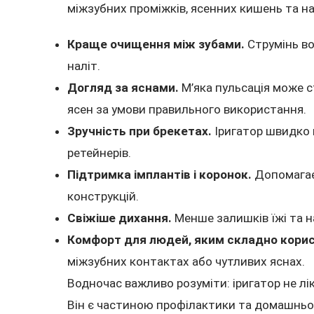
міжзубних проміжків, ясенних кишень та н
Краще очищення між зубами.
Струмінь во
наліт.
Догляд за яснами.
М’яка пульсація може 
ясен за умови правильного використання.
Зручність при брекетах.
Іригатор швидко в
ретейнерів.
Підтримка імплантів і коронок.
Допомагає
конструкцій.
Свіжіше дихання.
Менше залишків їжі та 
Комфорт для людей, яким складно кори
міжзубних контактах або чутливих яснах.
Водночас важливо розуміти: іригатор не ліку
Він є частиною профілактики та домашньог