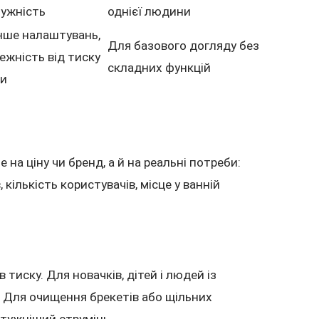
ужність
однієї людини
ше налаштувань,
Для базового догляду без
ежність від тиску
складних функцій
ди
 на ціну чи бренд, а й на реальні потреби:
 кількість користувачів, місце у ванній
 тиску. Для новачків, дітей і людей із
 Для очищення брекетів або щільних
тужніший струмінь.