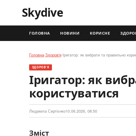
Skydive
ГОЛОВНА
НОВИНИ
КОРИСНЕ
ЗДОРО
Головна
›
Здоров'я
›
Іригатор: як вибрати та правильно кор
ЗДОРОВ'Я
Іригатор: як виб
користуватися
Людмила Сергієнко
10.06.2026, 08:50
Зміст