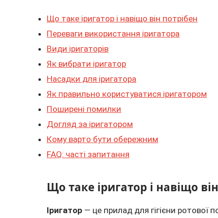
Що таке іригатор і навіщо він потрібен
Переваги використання іригатора
Види іригаторів
Як вибрати іригатор
Насадки для іригатора
Як правильно користуватися іригатором
Поширені помилки
Догляд за іригатором
Кому варто бути обережним
FAQ: часті запитання
Що таке іригатор і навіщо ві
Іригатор
— це прилад для гігієни ротової 