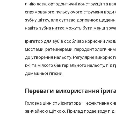
лінію ясен, ортодонтичні конструкції та в
спрямованого пульсуючого струменя води а
зубну щітку, але суттєво доповнює щоденн
навіть зубна нитка можуть бути менш зруч
Іригатор для зубів особливо корисний люд
мостами, ретейнерами, пародонтологічни
до утворення нальоту. Регулярне використ
їжі та м’якого бактеріального нальоту, під
домашньої гігієни.
Переваги використання іриг
Головна цінність іригатора — ефективне о
звичайною щіткою. Прилад подає воду під 