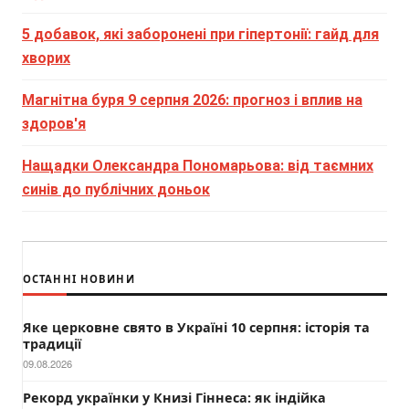
5 добавок, які заборонені при гіпертонії: гайд для
хворих
Магнітна буря 9 серпня 2026: прогноз і вплив на
здоров'я
Нащадки Олександра Пономарьова: від таємних
синів до публічних доньок
ОСТАННІ НОВИНИ
Яке церковне свято в Україні 10 серпня: історія та
традиції
09.08.2026
Рекорд українки у Книзі Гіннеса: як індійка