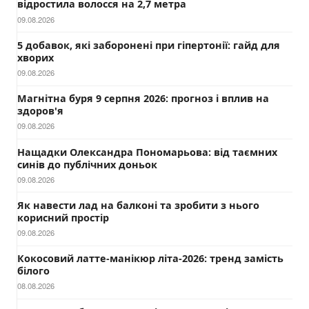
відростила волосся на 2,7 метра
09.08.2026
5 добавок, які заборонені при гіпертонії: гайд для
хворих
09.08.2026
Магнітна буря 9 серпня 2026: прогноз і вплив на
здоров'я
09.08.2026
Нащадки Олександра Пономарьова: від таємних
синів до публічних доньок
09.08.2026
Як навести лад на балконі та зробити з нього
корисний простір
09.08.2026
Кокосовий латте-манікюр літа-2026: тренд замість
білого
08.08.2026