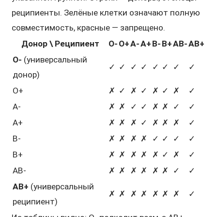
реципиенты. Зелёные клетки означают полную
совместимость, красные — запрещено.
Донор \ Реципиент
O-
O+
A-
A+
B-
B+
AB-
AB+
O-
(универсальный
✓
✓
✓
✓
✓
✓
✓
✓
донор)
O+
✗
✓
✗
✓
✗
✓
✗
✓
A-
✗
✗
✓
✓
✗
✗
✓
✓
A+
✗
✗
✗
✓
✗
✗
✗
✓
B-
✗
✗
✗
✗
✓
✓
✓
✓
B+
✗
✗
✗
✗
✗
✓
✗
✓
AB-
✗
✗
✗
✗
✗
✗
✓
✓
AB+
(универсальный
✗
✗
✗
✗
✗
✗
✗
✓
реципиент)