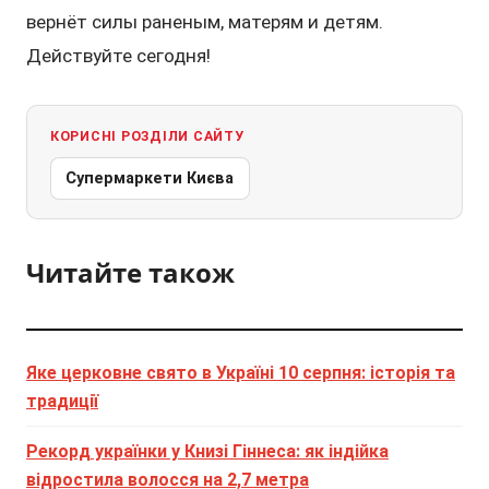
вернёт силы раненым, матерям и детям.
Действуйте сегодня!
КОРИСНІ РОЗДІЛИ САЙТУ
Супермаркети Києва
Читайте також
Яке церковне свято в Україні 10 серпня: історія та
традиції
Рекорд українки у Книзі Гіннеса: як індійка
відростила волосся на 2,7 метра