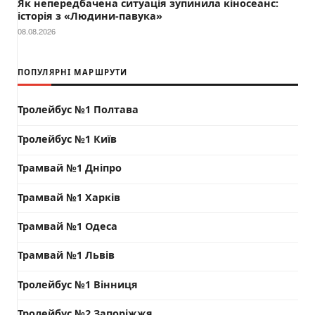
Як непередбачена ситуація зупинила кіносеанс:
історія з «Людини-павука»
08.08.2026
ПОПУЛЯРНІ МАРШРУТИ
Тролейбус №1 Полтава
Тролейбус №1 Київ
Трамвай №1 Дніпро
Трамвай №1 Харків
Трамвай №1 Одеса
Трамвай №1 Львів
Тролейбус №1 Вінниця
Тролейбус №2 Запоріжжя