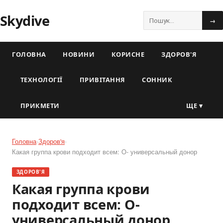
Skydive
→
ГОЛОВНА
НОВИНИ
КОРИСНЕ
ЗДОРОВ'Я
ТЕХНОЛОГІЇ
ПРИВІТАННЯ
СОННИК
ПРИКМЕТИ
ЩЕ ▾
Головна
›
Здоров'я
›
Какая группа крови подходит всем: O- универсальный донор
ЗДОРОВ'Я
Какая группа крови
подходит всем: O-
универсальный донор