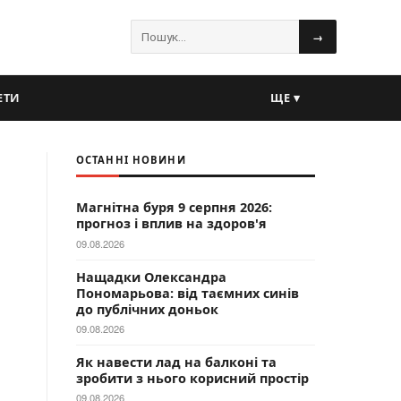
→
ЕТИ
ЩЕ ▾
ОСТАННІ НОВИНИ
Магнітна буря 9 серпня 2026:
прогноз і вплив на здоров'я
09.08.2026
Нащадки Олександра
Пономарьова: від таємних синів
до публічних доньок
09.08.2026
Як навести лад на балконі та
зробити з нього корисний простір
09.08.2026