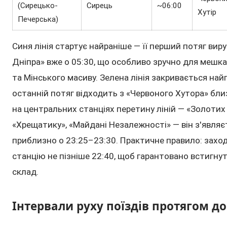
(Сирецько-
Сирець
~06:00
Хутір
Печерська)
Синя лінія стартує найраніше — її перший потяг виру
Дніпра» вже о 05:30, що особливо зручно для мешка
та Мінського масиву. Зелена лінія закривається найп
останній потяг відходить з «Червоного Хутора» близ
на центральних станціях перетину ліній — «Золотих
«Хрещатику», «Майдані Незалежності» — він з'являє
приблизно о 23:25–23:30. Практичне правило: заход
станцію не пізніше 22:40, щоб гарантовано встигнут
склад.
Інтервали руху поїздів протягом д