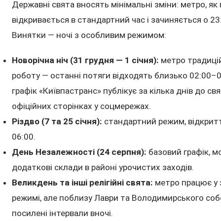
Державні свята вносять мінімальні зміни: метро, як
відкривається в стандартний час і зачиняється о 23
Винятки — ночі з особливим режимом:
Новорічна ніч (31 грудня — 1 січня):
метро традиці
роботу — останні потяги відходять близько 02:00–0
графік «Київпастранс» публікує за кілька днів до св
офіційних сторінках у соцмережах.
Різдво (7 та 25 січня):
стандартний режим, відкритт
06:00.
День Незалежності (24 серпня):
базовий графік, м
додаткові склади в районі урочистих заходів.
Великдень та інші релігійні свята:
метро працює у
режимі, але поблизу Лаври та Володимирського соб
посилені інтервали вночі.