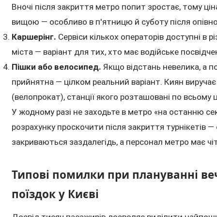
Вночі після закриття метро попит зростає, тому ці
вищою — особливо в п'ятницю й суботу після опівно
Каршерінг.
Сервіси кількох операторів доступні в р
міста — варіант для тих, хто має водійське посвідче
Пішки або велосипед.
Якщо відстань невелика, а п
прийнятна — цілком реальний варіант. Киян виручає і
(велопрокат), станції якого розташовані по всьому 
У жодному разі не заходьте в метро «на останню се
розрахунку проскочити після закриття турнікетів — 
закриваються заздалегідь, а персонал метро має чітк
Типові помилки при плануванні ве
поїздок у Києві