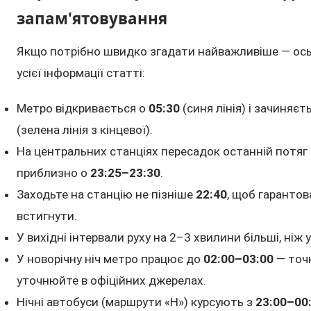
запам'ятовування
Якщо потрібно швидко згадати найважливіше — ос
усієї інформації статті:
Метро відкривається о
05:30
(синя лінія) і зачиняєт
(зелена лінія з кінцевої).
На центральних станціях пересадок останній потяг
приблизно о
23:25–23:30
.
Заходьте на станцію не пізніше
22:40
, щоб гаранто
встигнути.
У вихідні інтервали руху на 2–3 хвилини більші, ніж у
У новорічну ніч метро працює до
02:00–03:00
— точ
уточнюйте в офіційних джерелах.
Нічні автобуси (маршрути «Н») курсують з
23:00–00