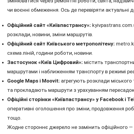
змінюватися через ремонтні роботи, свята, надзвича
чи воєнні обмеження. Ось де перевіряти актуальні д
Офіційний сайт «Київпастрансу»:
kyivpastrans.com.
розклади, новини, зміни маршрутів.
Офіційний сайт Київського метрополітену:
metro.k
схема ліній, години роботи, новини.
Застосунок «Київ Цифровий»:
містить транспортни
маршрутами і наближенням транспорту в режимі реа
Google Maps і Moovit:
агрегують розклади міського
та прокладають маршрути з урахуванням пересадок
Офіційні сторінки «Київпастрансу» у Facebook і Te
оперативні оголошення про зміни, продовження роб
тощо.
Жодне стороннє джерело не замінить офіційного —