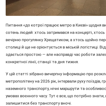
Питання «до котрої працює метро в Києві» щодня в
сотень людей: хтось затримався на концерті, хтось
вечірню прогулянку Хрещатиком, а хтось щойно пер
столиці й ще не орієнтується в міській логістиці. Ві
здається простою — але насправді час роботи зале
конкретної лінії, станції та дня тижня.
У цій статті зібрано вичерпну інформацію про розкл
метрополітену на 2026 рік, інтервали руху поїздів, г
наземного транспорту, нічні маршрути та особливос
умовах воєнного часу. Тут є все, що потрібно знати,
залишитися без транспорту вночі.