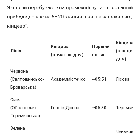
Якщо ви перебуваєте на проміжній зупинці, останній
прибуде до вас на 5–20 хвилин пізніше залежно від 
кінцевої.
Кінцев
Кінцева
Перший
Лінія
(кінець
(початок дня)
потяг
дня)
Червона
(Святошинсько-
Академмістечко
~05:51
Лісова
Броварська)
Синя
(Оболонсько-
Героїв Дніпра
~05:30
Теремк
Теремківська)
Зелена
Червон