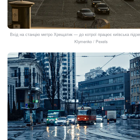
Вхід на станцію метро Хрещатик — до котрої працює київська підзе
Klymenko / Pexels