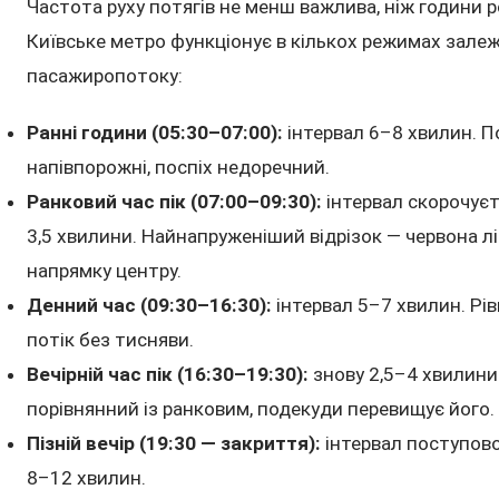
Частота руху потягів не менш важлива, ніж години 
Київське метро функціонує в кількох режимах залеж
пасажиропотоку:
Ранні години (05:30–07:00):
інтервал 6–8 хвилин. П
напівпорожні, поспіх недоречний.
Ранковий час пік (07:00–09:30):
інтервал скорочуєт
3,5 хвилини. Найнапруженіший відрізок — червона лі
напрямку центру.
Денний час (09:30–16:30):
інтервал 5–7 хвилин. Рі
потік без тисняви.
Вечірній час пік (16:30–19:30):
знову 2,5–4 хвилини
порівнянний із ранковим, подекуди перевищує його.
Пізній вечір (19:30 — закриття):
інтервал поступово
8–12 хвилин.