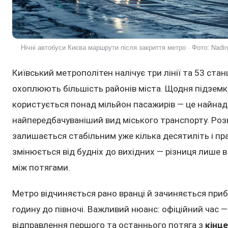
Нічні автобуси Києва маршрути після закриття метро · Фото: Nadin 
Київський метрополітен налічує три лінії та 53 станці
охоплюють більшість районів міста. Щодня підзем
користується понад мільйон пасажирів — це найнаді
найпередбачуваніший вид міського транспорту. Ро
залишається стабільним уже кілька десятиліть і пр
змінюється від будніх до вихідних — різниця лише в
між потягами.
Метро відчиняється рано вранці й зачиняється при
годину до півночі. Важливий нюанс: офіційний час —
відправлення першого та останнього потяга з
кінце