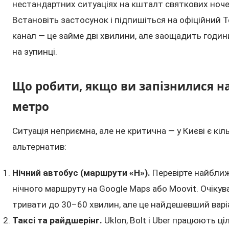
нестандартних ситуаціях на кшталт святкових ноче
Встановіть застосунок і підпишіться на офіційний T
канал — це займе дві хвилини, але заощадить годин
на зупинці.
Що робити, якщо ви запізнилися н
метро
Ситуація неприємна, але не критична — у Києві є кіл
альтернатив:
Нічний автобус (маршрути «Н»).
Перевірте найближ
нічного маршруту на Google Maps або Moovit. Очіку
тривати до 30–60 хвилин, але це найдешевший варі
Таксі та райдшерінг.
Uklon, Bolt і Uber працюють ц