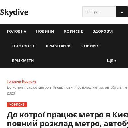
Skydive
→
ГОЛОВНА
НОВИНИ
КОРИСНЕ
ЗДОРОВ'Я
ТЕХНОЛОГІЇ
ПРИВІТАННЯ
СОННИК
ПРИКМЕТИ
ЩЕ ▾
Головна
›
Корисне
›
До котрої працює метро в Києві: повний розклад метро, автобусів і н
2026
КОРИСНЕ
До котрої працює метро в Києв
повний розклад метро, автобу