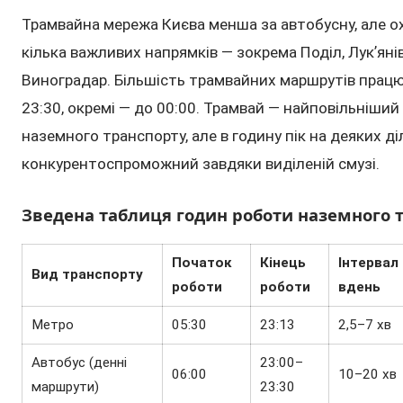
Трамвайна мережа Києва менша за автобусну, але 
кілька важливих напрямків — зокрема Поділ, Лукʼяні
Виноградар. Більшість трамвайних маршрутів працю
23:30, окремі — до 00:00. Трамвай — найповільніший
наземного транспорту, але в годину пік на деяких д
конкурентоспроможний завдяки виділеній смузі.
Зведена таблиця годин роботи наземного 
Початок
Кінець
Інтервал
Вид транспорту
роботи
роботи
вдень
Метро
05:30
23:13
2,5–7 хв
Автобус (денні
23:00–
06:00
10–20 хв
маршрути)
23:30