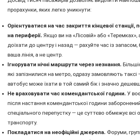
Досвід тисяч пасажирів дозволяє виділити найпош
прорахунки, яких легко уникнути:
Орієнтуватися на час закриття кінцевої станції,
на периферії.
Якщо ви на «Лісовій» або «Теремках», 
доїхати до центру і назад — рахуйте час із запасом, 
ваша лінія, а не центр.
Ігнорувати нічні маршрути через незнання.
Більші
які запізнилися на метро, одразу замовляють таксі 
автобус може їхати в той самий бік і значно дешевш
Не враховувати час комендантської години.
У воє
після настання комендантської години заборонени
спеціального перепустку — це суттєво обмежує всі о
транспорту.
Покладатися на неофіційні джерела.
Форуми, групи