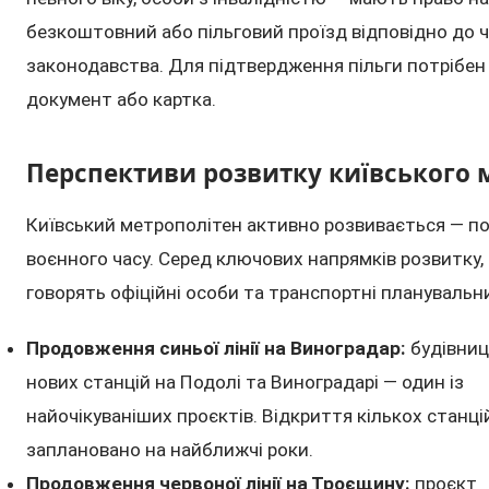
безкоштовний або пільговий проїзд відповідно до 
законодавства. Для підтвердження пільги потрібен
документ або картка.
Перспективи розвитку київського 
Київський метрополітен активно розвивається — п
воєнного часу. Серед ключових напрямків розвитку, 
говорять офіційні особи та транспортні планувальн
Продовження синьої лінії на Виноградар:
будівниц
нових станцій на Подолі та Виноградарі — один із
найочікуваніших проєктів. Відкриття кількох станці
заплановано на найближчі роки.
Продовження червоної лінії на Троєщину:
проєкт