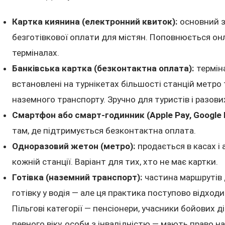
Картка киянина (електронний квиток):
основний з
безготівкової оплати для містян. Поповнюється онл
терміналах.
Банківська картка (безконтактна оплата):
термін
встановлені на турнікетах більшості станцій метро 
наземного транспорту. Зручно для туристів і разови
Смартфон або смарт-годинник (Apple Pay, Google 
там, де підтримується безконтактна оплата.
Одноразовий жетон (метро):
продається в касах і
кожній станції. Варіант для тих, хто не має картки.
Готівка (наземний транспорт):
частина маршрутів 
готівку у водія — але ця практика поступово відходи
Пільгові категорії — пенсіонери, учасники бойових ді
певного віку, особи з інвалідністю — мають право на