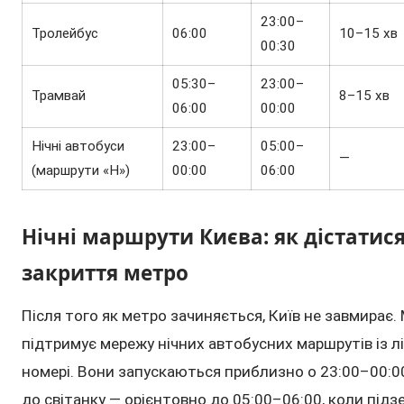
23:00–
Тролейбус
06:00
10–15 хв
00:30
05:30–
23:00–
Трамвай
8–15 хв
06:00
00:00
Нічні автобуси
23:00–
05:00–
—
(маршрути «Н»)
00:00
06:00
Нічні маршрути Києва: як дістатися
закриття метро
Після того як метро зачиняється, Київ не завмирає.
підтримує мережу нічних автобусних маршрутів із л
номері. Вони запускаються приблизно о 23:00–00:00
до світанку — орієнтовно до 05:00–06:00, коли підз